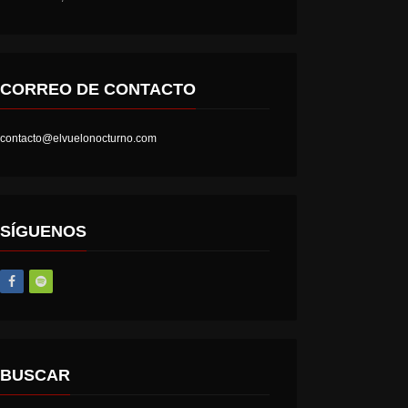
CORREO DE CONTACTO
contacto@elvuelonocturno.com
LOST SOCIETY – HELL IS A STATE OF MIND
AT THE GATES – THE GHOST OF A FUTURE DEAD
SÍGUENOS
BUSCAR