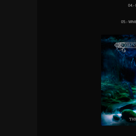
04.-
05.- Whit