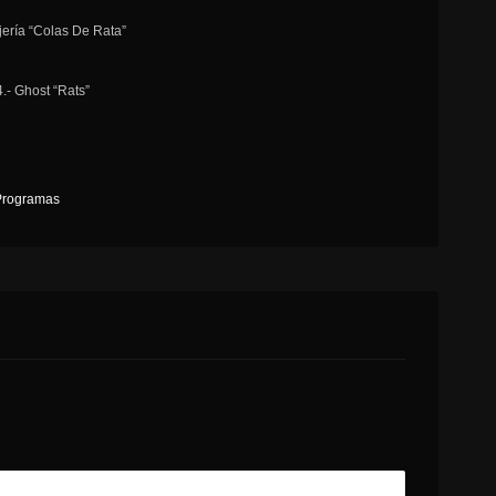
jería “Colas De Rata”
.- Ghost “Rats”
Programas