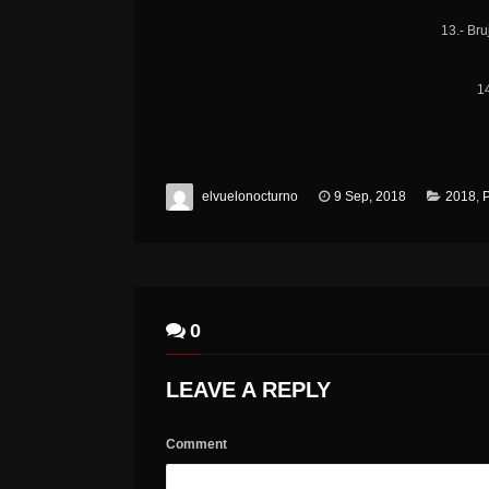
13.- Bru
14
elvuelonocturno
9 Sep, 2018
2018
,
0
LEAVE A REPLY
Comment