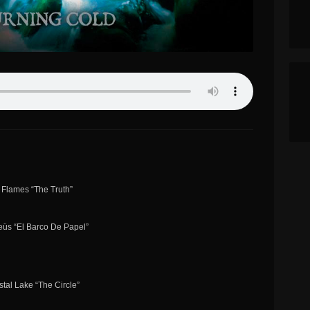
n Flames “The Truth”
eüs “El Barco De Papel”
stal Lake “The Circle”