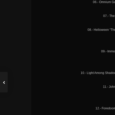
06.- Omnium Ga
07.- Th
08.- Helloween “Th
09.- Immor
10.- Light Among Shad
11.- Joh
12.- Foredoo