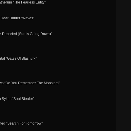
therum “The Fearless Entity”
e Dear Hunter “Waves”
e Departed (Sun Is Going Down)”
tal “Gates Of Blashyrk”
ows “Do You Remember The Monsters”
n Sykes “Soul Stealer”
med “Search For Tomorrow”