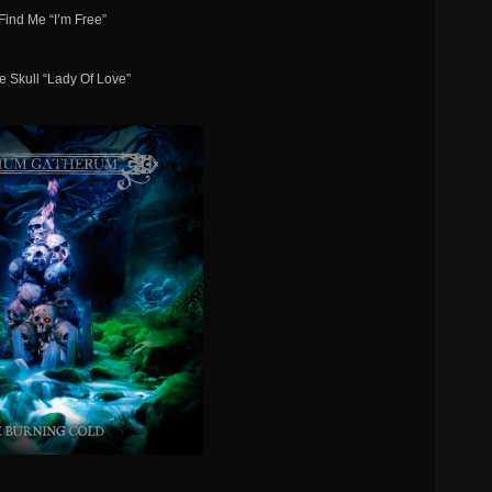
 Find Me “I’m Free”
e Skull “Lady Of Love”