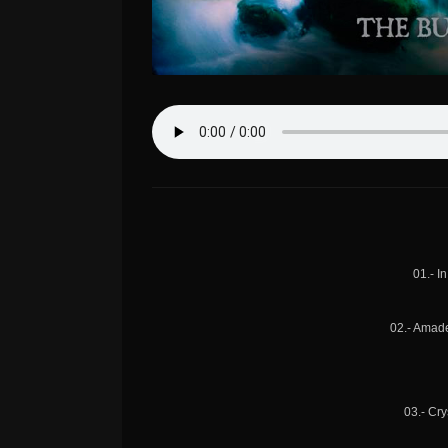
01.- I
02.- Amad
03.- Cry