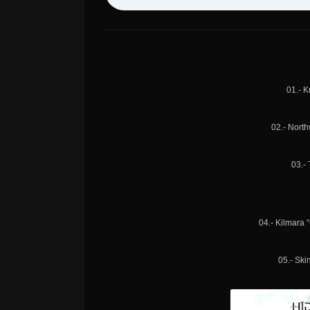
01.- K
02.- Nort
03.- 
04.- Kilmara
05.- Ski