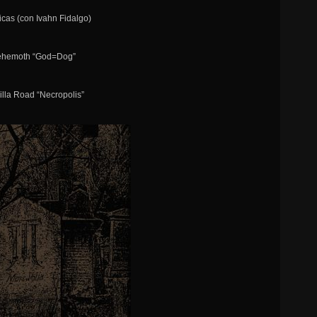
icas (con Ivahn Fidalgo)
Behemoth “God=Dog”
illa Road “Necropolis”