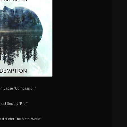
en Lapse “Compassion”
Lost Society “Riot”
east “Enter The Metal World”