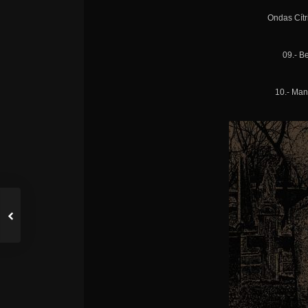
Ondas Cítr
09.- 
10.- Man