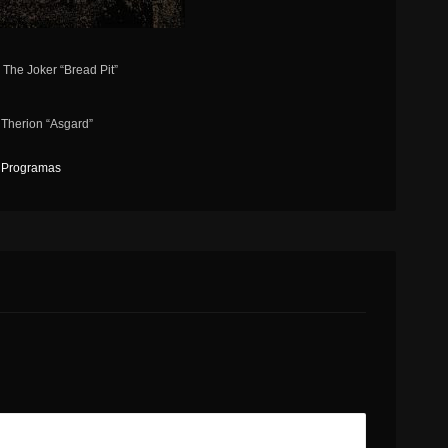
k The Joker “Bread Pit”
 Therion “Asgard”
,
Programas