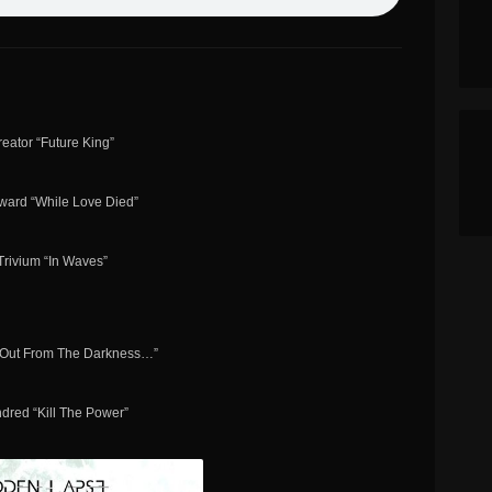
reator “Future King”
hward “While Love Died”
Trivium “In Waves”
 “Out From The Darkness…”
ndred “Kill The Power”