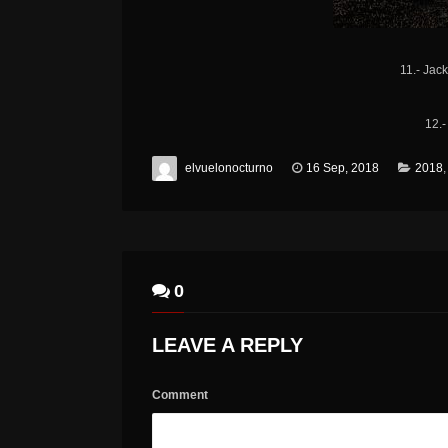
11.- Jac
12.-
elvuelonocturno
16 Sep, 2018
2018
0
LEAVE A REPLY
Comment