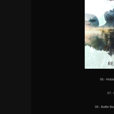
06.- Hidd
07.- 
08.- Battle B