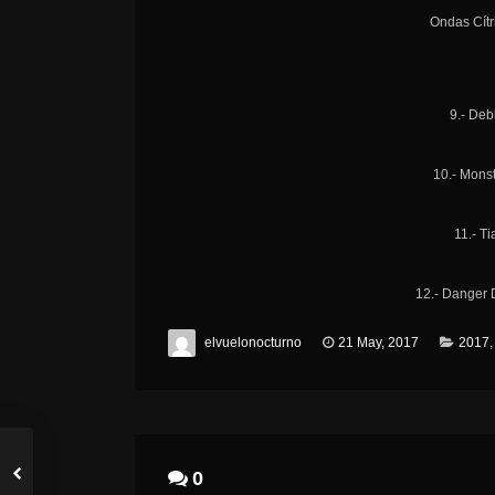
Ondas Cítr
9.- Deb
10.- Mons
11.- Ti
12.- Danger 
elvuelonocturno
21 May, 2017
2017
0