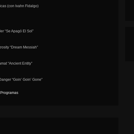
icas (con Ivahn Fidalgo)
ler “Se Apagó El Sol”
trosity “Dream Messiah”
amat “Ancient Entity”
Danger “Goin’ Goin’ Gone”
,
Programas