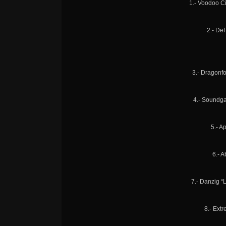
1.- Voodoo Ci
2.- De
3.- Dragonf
4.- Soundga
5.- A
6.- A
7.- Danzig 
8.- Ext