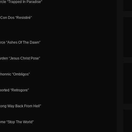
rcle “Trapped In Paradise”
f Con Dos “Resistiré”
orce “Ashes Of The Dawn”
rden “Jesus Christ Pose”
phonnic “Ombligos”
borted “Retrogore”
“Long Way Back From Hell”
reme “Stop The World”