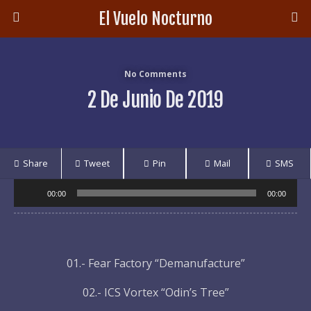
El Vuelo Nocturno
No Comments
2 De Junio De 2019
Share
Tweet
Pin
Mail
SMS
Audio
00:00
00:00
Player
01.- Fear Factory “Demanufacture”
02.- ICS Vortex “Odin’s Tree”