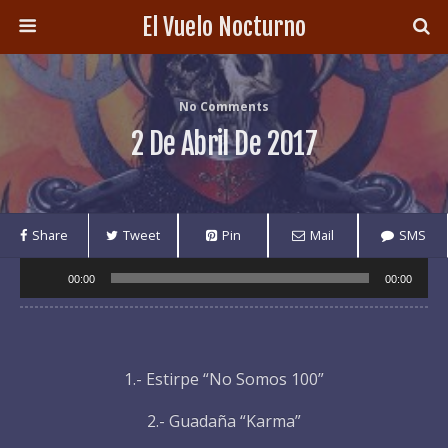
El Vuelo Nocturno
No Comments
2 De Abril De 2017
Share
Tweet
Pin
Mail
SMS
Audio
00:00
00:00
Player
1.- Estirpe “No Somos 100”
2.- Guadaña “Karma”