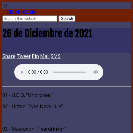
El Vuelo Nocturno
26 de Diciembre de 2021
Share
Tweet
Pin
Mail
SMS
01.- U.D.O. “Unbroken”
02.- Hitten “Eyes Never Lie”
03.- Mastodon “Teardrinker”