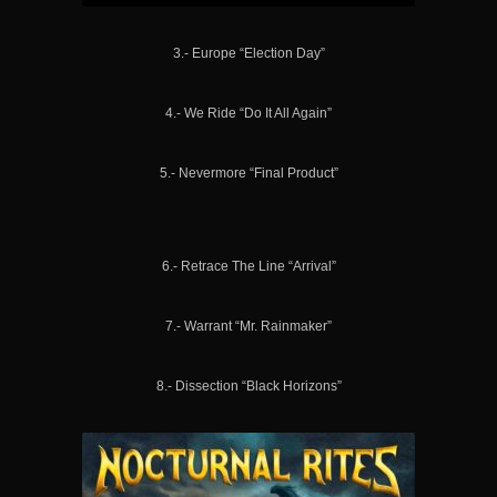
3.- Europe “Election Day”
4.- We Ride “Do It All Again”
5.- Nevermore “Final Product”
6.- Retrace The Line “Arrival”
7.- Warrant “Mr. Rainmaker”
8.- Dissection “Black Horizons”