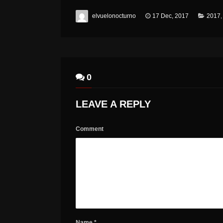
elvuelonocturno
17 Dec, 2017
2017
0
LEAVE A REPLY
Comment
Name
*