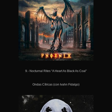
9.- Nocturnal Rites “A Heart As Black As Coal”
Ondas Cítricas (con Ivahn Fidalgo)