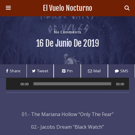
El Vuelo Nocturno
No Comments
16 De Junio De 2019
Share
Tweet
Pin
Mail
SMS
Audio
00:00
00:00
Player
01.- The Mariana Hollow “Only The Fear”
02.- Jacobs Dream “Black Watch”