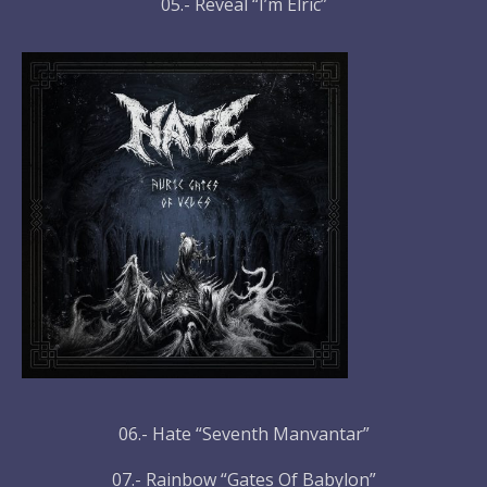
05.- Reveal “I’m Elric”
06.- Hate “Seventh Manvantar”
07.- Rainbow “Gates Of Babylon”