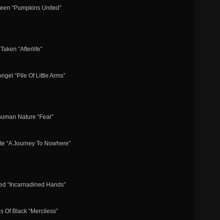
ween “Pumpkins United”
 Taken “Afterlife”
ngel “Pile Of Little Arms”
human Nature “Fear”
ate “A Journey To Nowhere”
ed “Incarnadined Hands”
ds Of Black “Merciless”