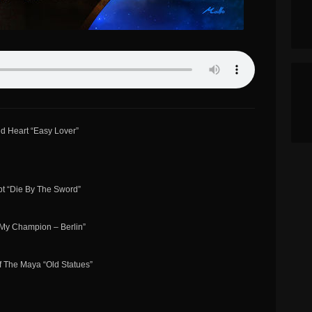
ed Heart “Easy Lover”
pt “Die By The Sword”
“My Champion – Berlin”
f The Maya “Old Statues”