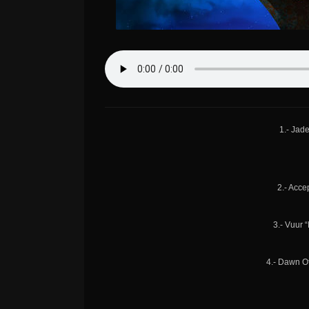
1.- Jad
2.- Acce
3.- Vuur 
4.- Dawn O