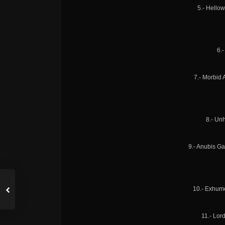
5.- Hello
6.-
7.- Morbid A
8.- Un
9.- Anubis G
10.- Exhum
11.- Lor