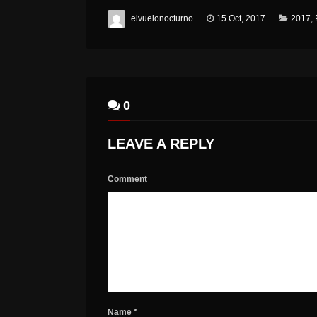
elvuelonocturno
15 Oct, 2017
2017
,
0
LEAVE A REPLY
Comment
Name
*