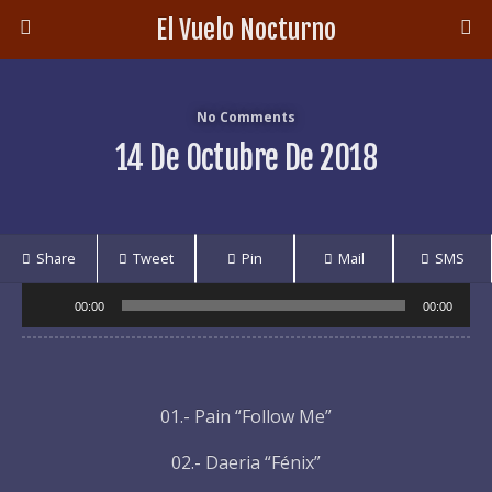
El Vuelo Nocturno
No Comments
14 De Octubre De 2018
Share
Tweet
Pin
Mail
SMS
Audio
00:00
00:00
Player
01.- Pain “Follow Me”
02.- Daeria “Fénix”