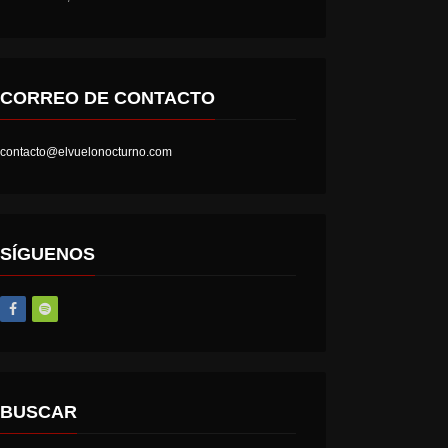
CORREO DE CONTACTO
contacto@elvuelonocturno.com
LOST SOCIETY – HELL IS A STATE OF MIND
AT THE GATES – THE GHOST OF A FUTURE DEAD
SÍGUENOS
BUSCAR