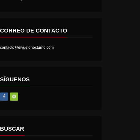
CORREO DE CONTACTO
contacto@elvuelonocturno.com
LOST SOCIETY – HELL IS A STATE OF MIND
AT THE GATES – THE GHOST OF A FUTURE DEAD
SÍGUENOS
BUSCAR