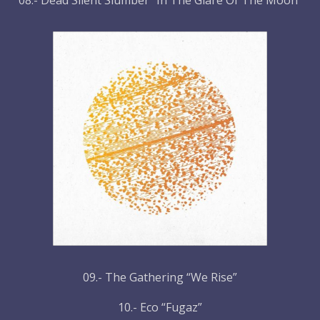
08.- Dead Silent Slumber “In The Glare Of The Moon”
09.- The Gathering “We Rise”
10.- Eco “Fugaz”