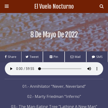
El Vuelo Nocturno
8 De Mayo De 2022
Share
Tweet
Pin
Mail
SMS
01.- Annihilator “Never, Neverland”
02.- Marty Friedman “Inferno”
03.- The Man-Eating Tree “Lathing A New Man”