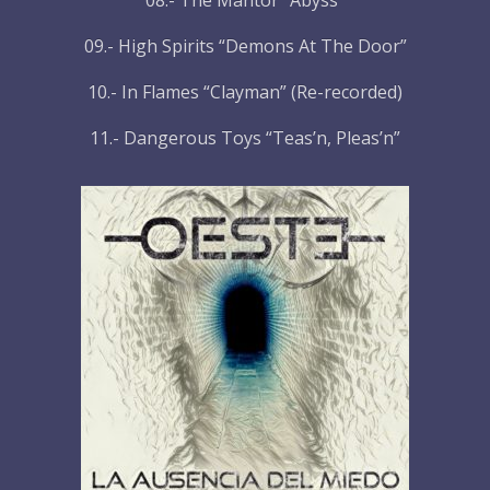
08.- The Mantor “Abyss”
09.- High Spirits “Demons At The Door”
10.- In Flames “Clayman” (Re-recorded)
11.- Dangerous Toys “Teas’n, Pleas’n”