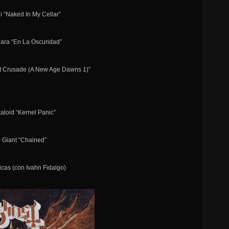
di “Naked In My Cellar”
hara “En La Oscuridad”
st Crusade (A New Age Dawns 1)”
kaloid “Kernel Panic”
- Giant “Chained”
icas (con Ivahn Fidalgo)