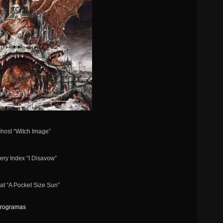
Ghost “Witch Image”
ery Index “I Disavow”
at “A Pocket Size Sun”
rogramas