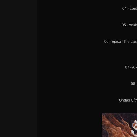
04.- Lor
05.- Ank
06.- Epica “The La
07.- Al
08.
Ondas Cítr