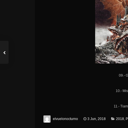
09.- 
10.- Mis
11.- Tiam
elvuelonocturno
3 Jun, 2018
2018
,
P