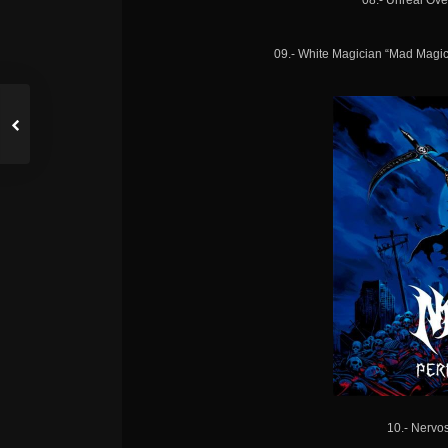
08.- Unreal Ove
09.- White Magician “Mad Magic
10.- Nervo