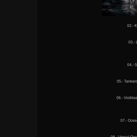
02.- K
03.- 
04.- 
05.- Tankar
06.- Violbla
07.- Ocea