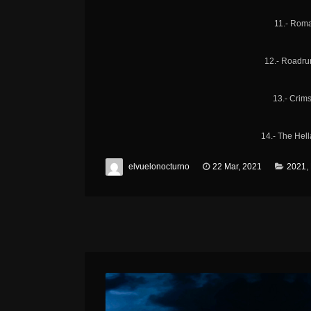
11.- Roma
12.- Roadru
13.- Crim
14.- The Hell
elvuelonocturno
22 Mar, 2021
2021
,