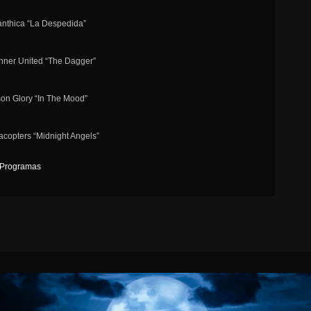
nthica “La Despedida”
nner United “The Dagger”
son Glory “In The Mood”
acopters “Midnight Angels”
Programas