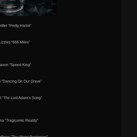
ritter “Pretty Harlot”
Lizzies “666 Miles”
Saxon “Speed King”
d “Dancing On Our Grave”
st “The Last Adam’s Song”
na “Tragicomic Reality”