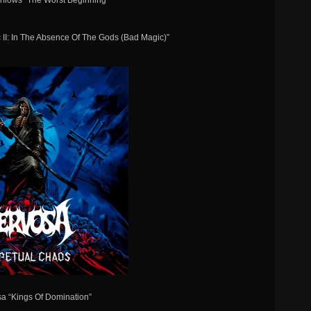
rflows “The Worst Beginning”
 II: In The Absence Of The Gods (Bad Magic)”
sa “Kings Of Domination”