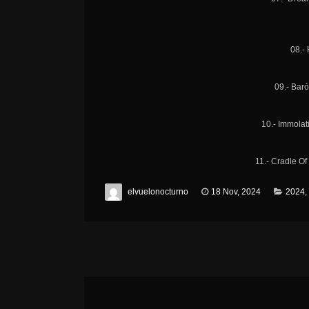
08.-
09.- Bar
10.- Immola
11.- Cradle Of
elvuelonocturno
18 Nov, 2024
2024
,