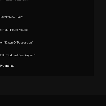
 Havok “New Eyes”
ón Rojo “Pobre Madrid”
tion “Dawn Of Possession”
 Filth “Tortured Soul Asylum”
Programas