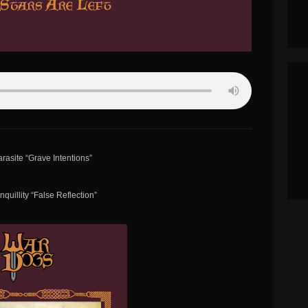
arasite “Grave Intentions”
nquillity “False Reflection”