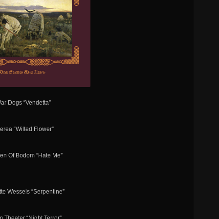
War Dogs “Vendetta”
erea “Wilted Flower”
dren Of Bodom “Hate Me”
tte Wessels “Serpentine”
 Theater “Night Terror”