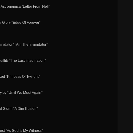
 Astronomica “Letter From Hell”
n Glory “Edge Of Forever”
imidator “I Am The Intimidator”
uillity “The Last Imagination”
ed “Princess Of Twilight”
yley “Until We Meet Again”
al Storm “A Dim Illusion”
iest “As God Is My Witness”