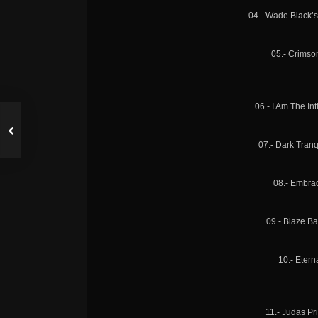
04.- Wade Black’s
05.- Crimso
06.- I Am The Int
07.- Dark Tranq
08.- Embrac
09.- Blaze Ba
10.- Etern
11.- Judas Pr