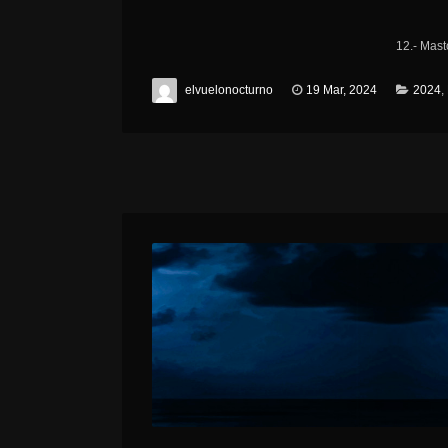
12.- Mas
elvuelonocturno
19 Mar, 2024
2024
,