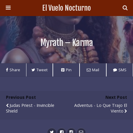
El Vuelo Nocturno
Myrath – Karma
Share
Tweet
Pin
Mail
SMS
Previous Post
Next Post
Judas Priest - Invincible
Adventus - Lo Que Trajo El
Shield
Viento