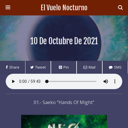
El Vuelo Nocturno
10 De Octubre De 2021
Share
Tweet
Pin
Mail
SMS
01.- Saeko “Hands Of Might”