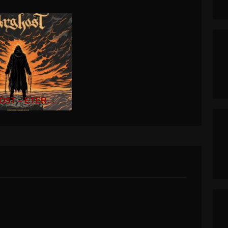
EVERGREY – ARCHITECTS OF THE NEW WEAVE
ARGHOST – ETERNO RETORNO