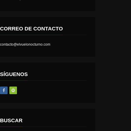
CORREO DE CONTACTO
contacto@elvuelonocturno.com
LOST SOCIETY – HELL IS A STATE OF MIND
AT THE GATES – THE GHOST OF A FUTURE DEAD
SÍGUENOS
BUSCAR