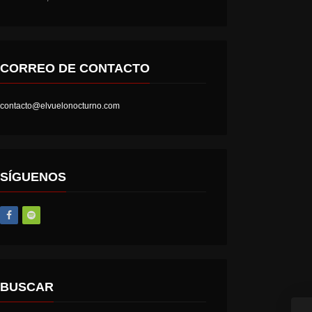
CORREO DE CONTACTO
contacto@elvuelonocturno.com
LOST SOCIETY – HELL IS A STATE OF MIND
AT THE GATES – THE GHOST OF A FUTURE DEAD
SÍGUENOS
BUSCAR