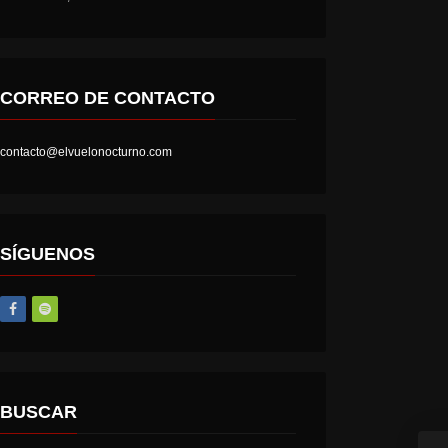
CORREO DE CONTACTO
contacto@elvuelonocturno.com
LOST SOCIETY – HELL IS A STATE OF MIND
AT THE GATES – THE GHOST OF A FUTURE DEAD
SÍGUENOS
BUSCAR