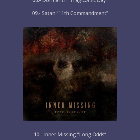
08.- Dormanth “Tragicomic Day”
09.- Satan “11th Commandment”
10.- Inner Missing “Long Odds”