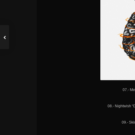
07.- Me
08.- Nightwish 
09.- Sk