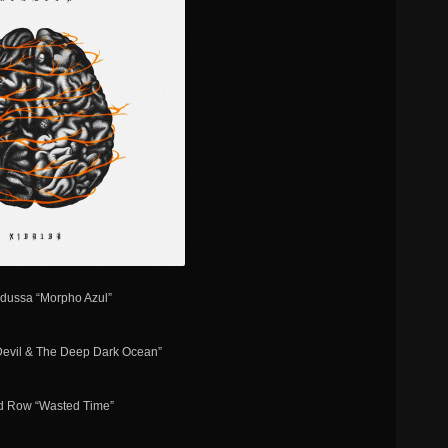
dussa “Morpho Azul”
“Devil & The Deep Dark Ocean”
id Row “Wasted Time”