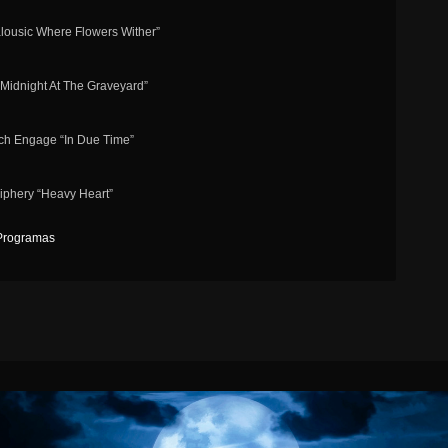
Jealousic Where Flowers Wither”
“Midnight At The Graveyard”
itch Engage “In Due Time”
riphery “Heavy Heart”
Programas