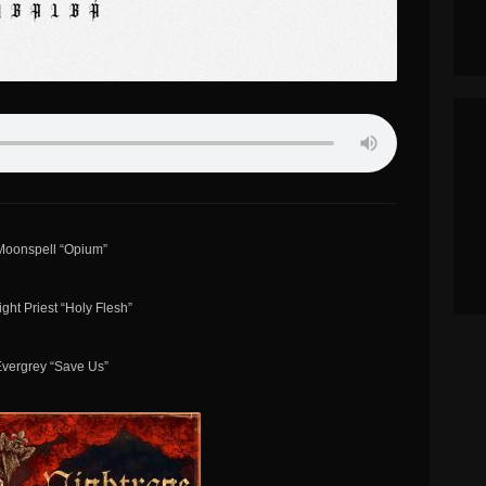
 Moonspell “Opium”
ight Priest “Holy Flesh”
Evergrey “Save Us”