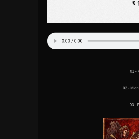
01.-
02.- Midn
03.- 