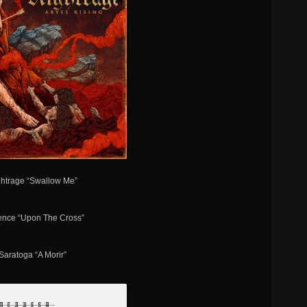
ghtrage “Swallow Me”
lence “Upon The Cross”
 Saratoga “A Morir”