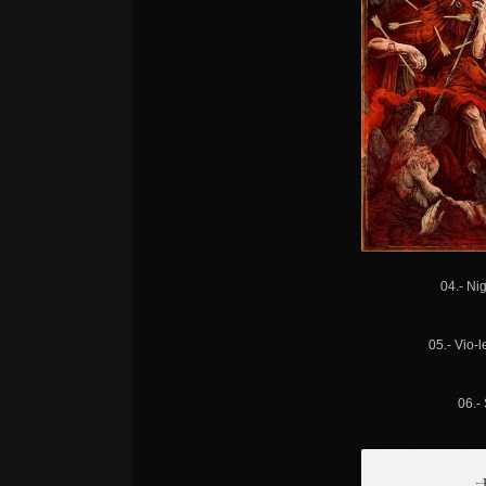
04.- Ni
05.- Vio-
06.-