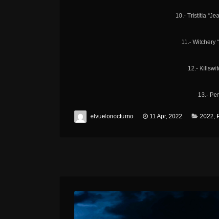
10.- Tristitia “
11.- Witchery 
12.- Killsw
13.- Pe
elvuelonocturno
11 Apr, 2022
2022
,