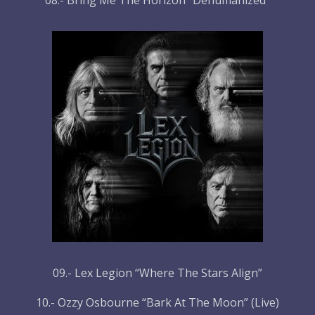
08.- Bring Me The Horizon “Dehumanized”
09.- Lex Legion “Where The Stars Align”
10.- Ozzy Osbourne “Bark At The Moon” (Live)