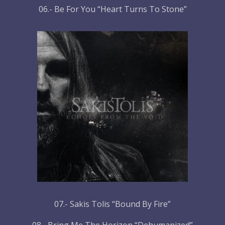
06.- Be For You “Heart Turns To Stone”
07.- Sakis Tolis “Bound By Fire”