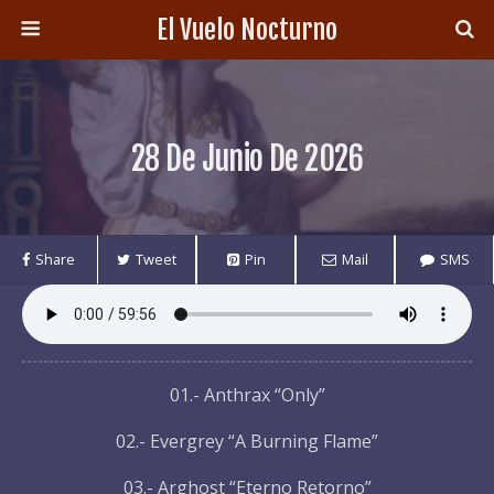
El Vuelo Nocturno
28 De Junio De 2026
Share
Tweet
Pin
Mail
SMS
01.- Anthrax “Only”
02.- Evergrey “A Burning Flame”
03.- Arghost “Eterno Retorno”