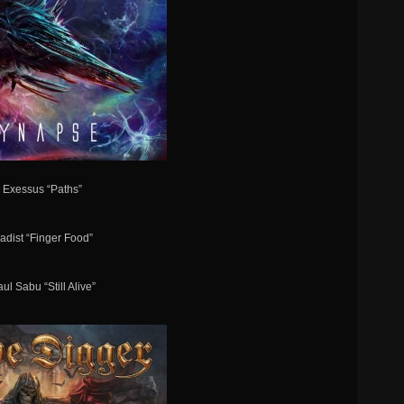
- Exessus “Paths”
Sadist “Finger Food”
ul Sabu “Still Alive”