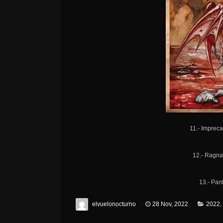
11.- Impreca
12.- Ragna
13.- Pan
elvuelonocturno
28 Nov, 2022
2022
,