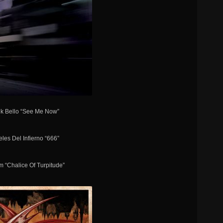
nk Bello “See Me Now”
eles Del Infierno “666”
m “Chalice Of Turpitude”