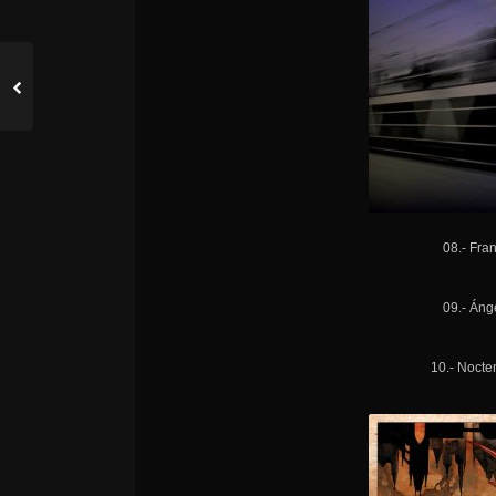
08.- Fra
09.- Áng
10.- Nocte