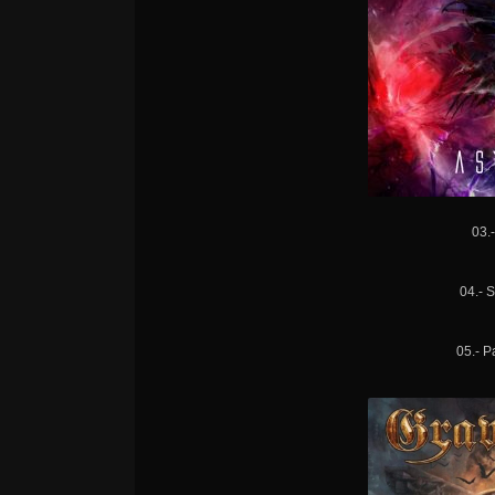
03.
04.- 
05.- Pa