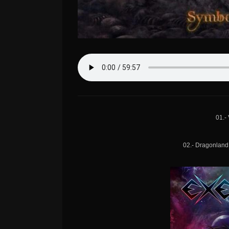
01.- 
02.- Dragonland