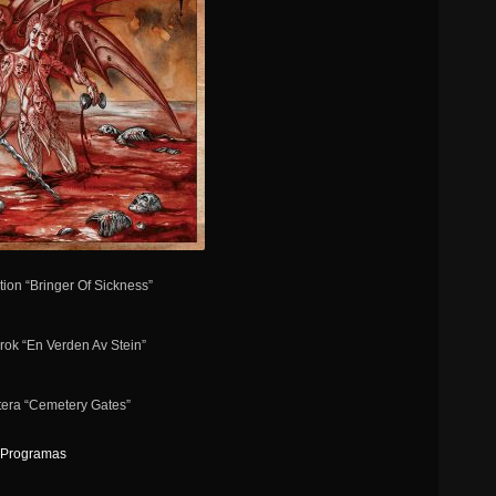
tion “Bringer Of Sickness”
rok “En Verden Av Stein”
tera “Cemetery Gates”
Programas