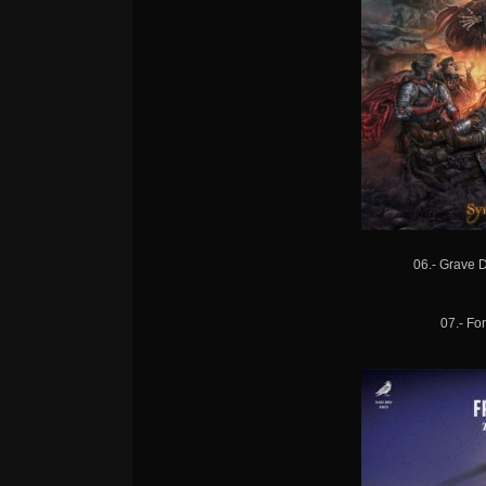
06.- Grave D
07.- Fo