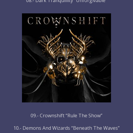
08.- Dark Tranquillity “Unforgivable”
09.- Crownshift “Rule The Show”
10.- Demons And Wizards “Beneath The Waves”