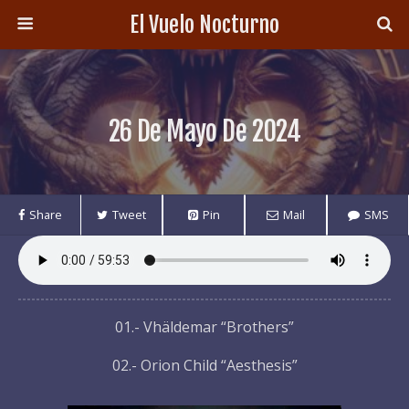
El Vuelo Nocturno
26 De Mayo De 2024
Share
Tweet
Pin
Mail
SMS
01.- Vhäldemar “Brothers”
02.- Orion Child “Aesthesis”