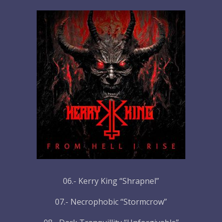
06.- Kerry King “Shrapnel”
07.- Necrophobic “Stormcrow”