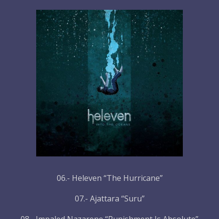
06.- Heleven “The Hurricane”
07.- Ajattara “Suru”