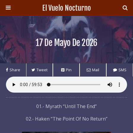
El Vuelo Nocturno
17 De Mayo De 2026
Share
Tweet
Pin
Mail
SMS
01.- Myrath “Until The End”
02.- Haken “The Point Of No Return”