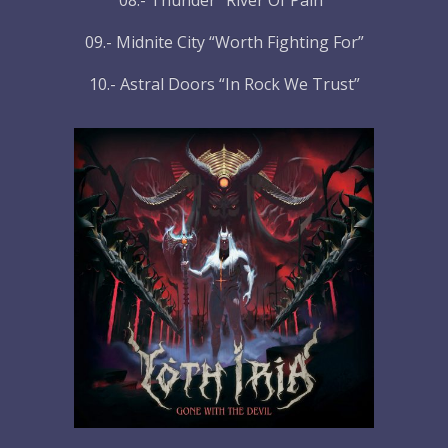
08.- Thunder “River Of Pain”
09.- Midnite City “Worth Fighting For”
10.- Astral Doors “In Rock We Trust”