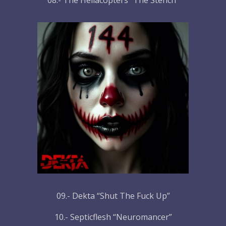
08.- The Hellacopters “The Stench”
09.- Dekta “Shut The Fuck Up”
10.- Septicflesh “Neuromancer”