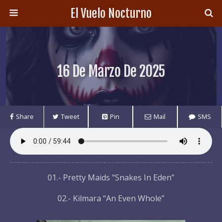
El Vuelo Nocturno
16 De Marzo De 2025
Share
Tweet
Pin
Mail
SMS
01.- Pretty Maids “Snakes In Eden”
02.- Kilmara “An Even Whole”