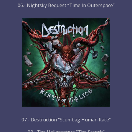
06.- Nightsky Bequest “Time In Outerspace”
07.- Destruction “Scumbag Human Race”