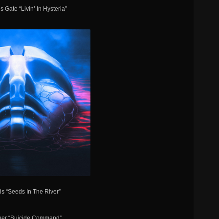
 Gate “Livin’ In Hysteria”
sis “Seeds In The River”
ner “Suicide Command”