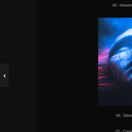
05.- Heavens
06.- Sylo
07.- Coro