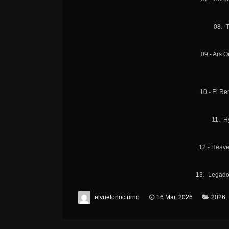
08.- 
09.- Ars O
10.- El R
11.- H
12.- Heave
13.- Legado
elvuelonocturno
16 Mar, 2026
2026
,