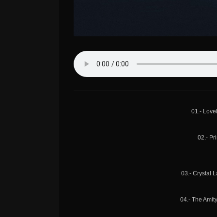
01.- Love
02.- Pr
03.- Crystal 
04.- The Amity