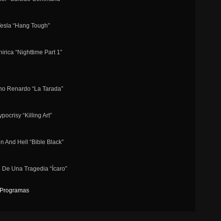
Tesla “Hang Tough”
nirica “Nighttime Part 1”
eno Renardo “La Tarada”
ypocrisy “Killing Art”
n And Hell “Bible Black”
 De Una Tragedia “Ícaro”
Programas