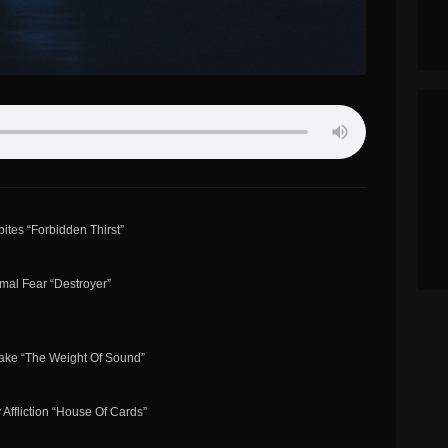
bites “Forbidden Thirst”
imal Fear “Destroyer”
Lake “The Weight Of Sound”
 Affliction “House Of Cards”