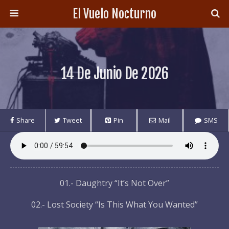
El Vuelo Nocturno
14 De Junio De 2026
Share
Tweet
Pin
Mail
SMS
01.- Daughtry “It’s Not Over”
02.- Lost Society “Is This What You Wanted”