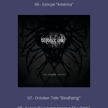
06.- Estirpe “América”
07.- October Tide “Blodfattig”