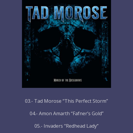
03.- Tad Morose “This Perfect Storm”
04.- Amon Amarth “Fafner’s Gold”
05.- Invaders “Redhead Lady”