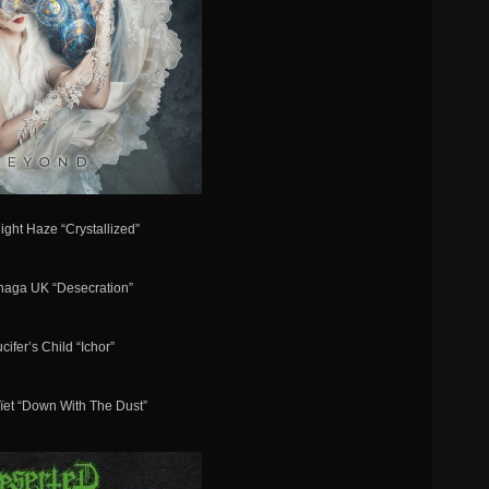
ight Haze “Crystallized”
anaga UK “Desecration”
ucifer’s Child “Ichor”
ïet “Down With The Dust”