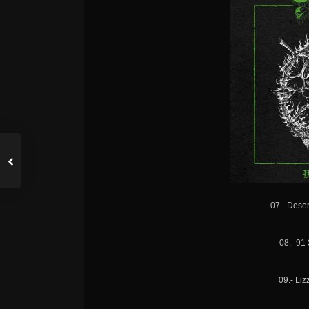
07.- Deser
08.- 91
09.- Li