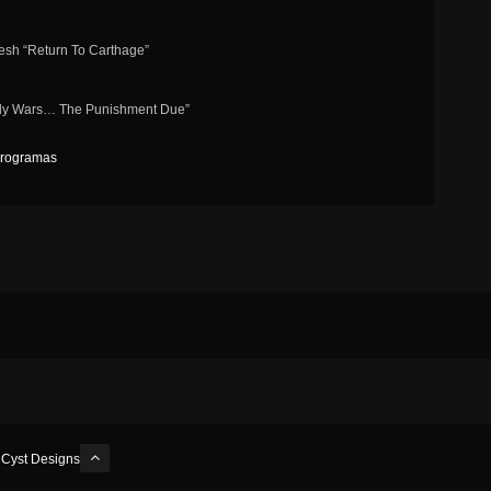
lesh “Return To Carthage”
oly Wars… The Punishment Due”
rogramas
y
Cyst Designs