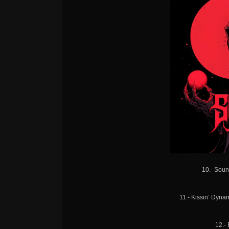
10.- Soun
11.- Kissin’ Dyna
12.- 