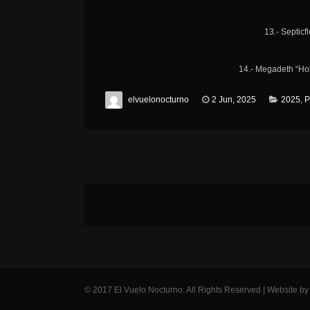
13.- Septicf
14.- Megadeth “H
elvuelonocturno
2 Jun, 2025
2025
,
P
© 2017 El Vuelo Nocturno. All Rights Reserved | Website b