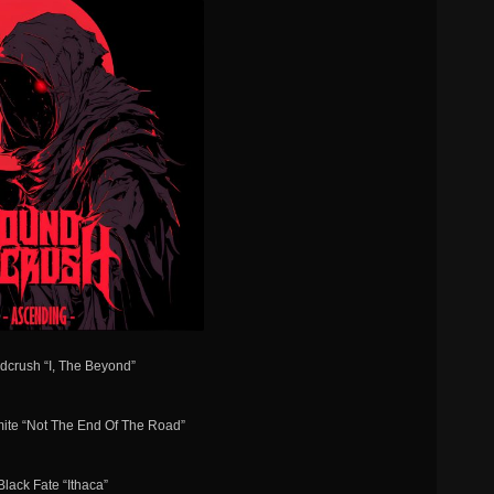
dcrush “I, The Beyond”
mite “Not The End Of The Road”
Black Fate “Ithaca”