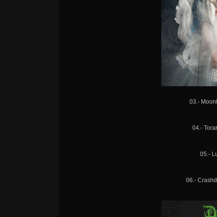
03.- Moonl
04.- Tor
05.- L
06.- Crashd