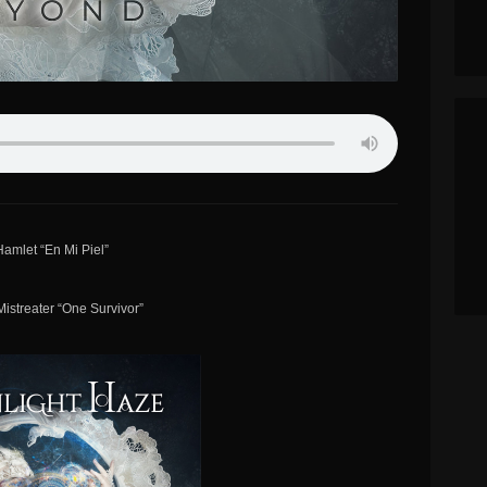
Hamlet “En Mi Piel”
istreater “One Survivor”