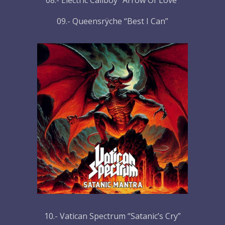
08.- Electric Callboy “Arrow Of Love”
09.- Queensrÿche “Best I Can”
10.- Vatican Spectrum “Satanic’s Cry”