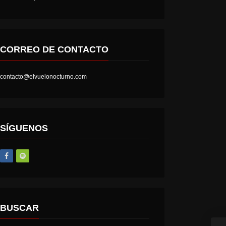
CORREO DE CONTACTO
contacto@elvuelonocturno.com
LOST SOCIETY – HELL IS A STATE OF MIND
AT THE GATES – THE GHOST OF A FUTURE DEAD
SÍGUENOS
BUSCAR