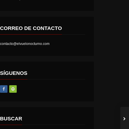
CORREO DE CONTACTO
contacto@elvuelonocturno.com
LOST SOCIETY – HELL IS A STATE OF MIND
AT THE GATES – THE GHOST OF A FUTURE DEAD
SÍGUENOS
BUSCAR