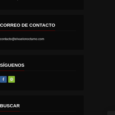
CORREO DE CONTACTO
contacto@elvuelonocturno.com
LOST SOCIETY – HELL IS A STATE OF MIND
AT THE GATES – THE GHOST OF A FUTURE DEAD
SÍGUENOS
BUSCAR