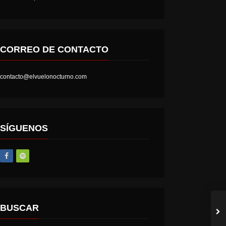
CORREO DE CONTACTO
contacto@elvuelonocturno.com
LOST SOCIETY – HELL IS A STATE OF MIND
AT THE GATES – THE GHOST OF A FUTURE DEAD
SÍGUENOS
BUSCAR