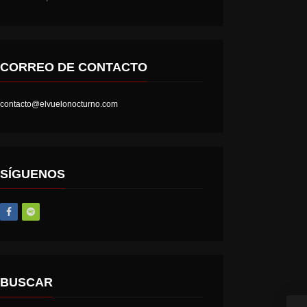
CORREO DE CONTACTO
contacto@elvuelonocturno.com
LOST SOCIETY – HELL IS A STATE OF MIND
AT THE GATES – THE GHOST OF A FUTURE DEAD
SÍGUENOS
BUSCAR