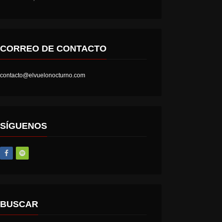
CORREO DE CONTACTO
contacto@elvuelonocturno.com
LOST SOCIETY – HELL IS A STATE OF MIND
AT THE GATES – THE GHOST OF A FUTURE DEAD
SÍGUENOS
BUSCAR